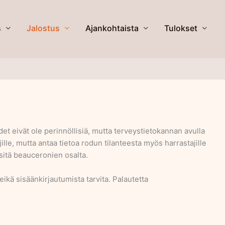
s
Jalostus
Ajankohtaista
Tulokset
et eivät ole perinnöllisiä, mutta terveystietokannan avulla
ille, mutta antaa tietoa rodun tilanteesta myös harrastajille
sitä beauceronien osalta.
ikä sisäänkirjautumista tarvita. Palautetta