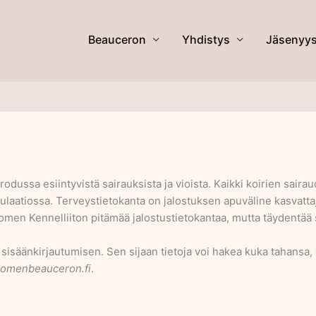
Beauceron
Yhdistys
Jäsenyy
ussa esiintyvistä sairauksista ja vioista. Kaikki koirien sairaud
pulaatiossa. Terveystietokanta on jalostuksen apuväline kasvattaj
omen Kennelliiton pitämää jalostustietokantaa, mutta täydentää 
sisäänkirjautumisen. Sen sijaan tietoja voi hakea kuka tahansa, e
suomenbeauceron.fi
.