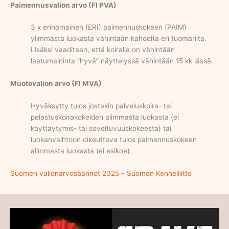
Paimennusvalion arvo (FI PVA)
3 x erinomainen (ERI) paimennuskokeen (PAIM)
ylimmästä luokasta vähintään kahdelta eri tuomarilta.
Lisäksi vaaditaan, että koiralla on vähintään
laatumaininta ”hyvä” näyttelyssä vähintään 15 kk iässä.
Muotovalion arvo (FI MVA)
Hyväksytty tulos jostakin palveluskoira- tai
pelastuskoirakokeiden alimmasta luokasta (ei
käyttäytymis- tai soveltuvuuskokeesta) tai
luokanvaihtoon oikeuttava tulos paimennuskokeen
alimmasta luokasta (ei esikoe).
Suomen valionarvosäännöt 2025 – Suomen Kennelliitto