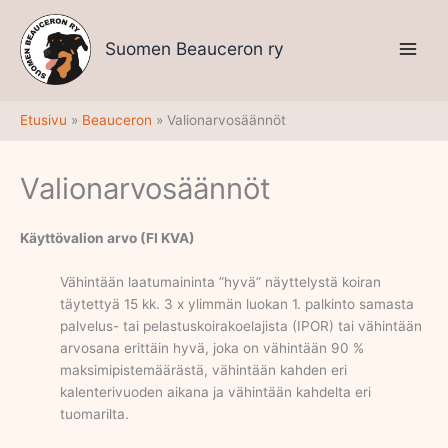
Siirry
sisältöön
Suomen Beauceron ry
Etusivu
Beauceron
Valionarvosäännöt
Valionarvosäännöt
Käyttövalion arvo (FI KVA)
Vähintään laatumaininta ”hyvä” näyttelystä koiran
täytettyä 15 kk. 3 x ylimmän luokan 1. palkinto samasta
palvelus- tai pelastuskoirakoelajista (IPOR) tai vähintään
arvosana erittäin hyvä, joka on vähintään 90 %
maksimipistemäärästä, vähintään kahden eri
kalenterivuoden aikana ja vähintään kahdelta eri
tuomarilta.