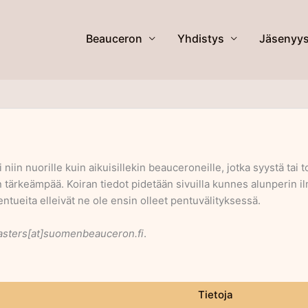
Beauceron
Yhdistys
Jäsenyy
i niin nuorille kuin aikuisillekin beauceroneille, jotka syystä tai
 tärkeämpää. Koiran tiedot pidetään sivuilla kunnes alunperin il
ntueita elleivät ne ole ensin olleet pentuvälityksessä.
sters[at]suomenbeauceron.fi
.
Tietoja