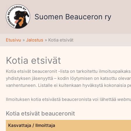
Siirry
sisältöön
Suomen Beauceron ry
Etusivu
Jalostus
Kotia etsivät
Kotia etsivät
Kotia etsivät beauceronit -lista on tarkoitettu ilmoituspaikaks
yhdistyksen jäsenyyttä – kodin löytymisen on katsottu olevan
vanhentuneen. Listalle ei kuitenkaan hyväksytä kokonaisia pe
Ilmoituksen kotia etsivästä beauceronista voi lähettää
webma
Kotia etsivät beauceronit
Kasvattaja / Ilmoittaja