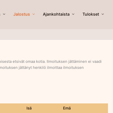
s
Jalostus
Ajankohtaista
Tulokset
 toisesta etsivät omaa kotia. Ilmoituksen jättäminen ei vaadi
moituksen jättänyt henkilö ilmoittaa ilmoituksen
Isä
Emä