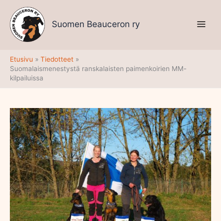
Siirry
sisältöön
Suomen Beauceron ry
Etusivu
Tiedotteet
Suomalaismenestystä ranskalaisten paimenkoirien MM-
kilpailuissa