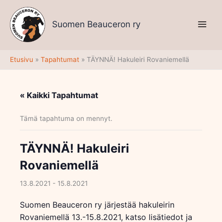
Siirry
sisältöön
Suomen Beauceron ry
Etusivu
Tapahtumat
TÄYNNÄ! Hakuleiri Rovaniemellä
« Kaikki Tapahtumat
Tämä tapahtuma on mennyt.
TÄYNNÄ! Hakuleiri
Rovaniemellä
13.8.2021
-
15.8.2021
Suomen Beauceron ry järjestää hakuleirin
Rovaniemellä 13.-15.8.2021, katso lisätiedot ja