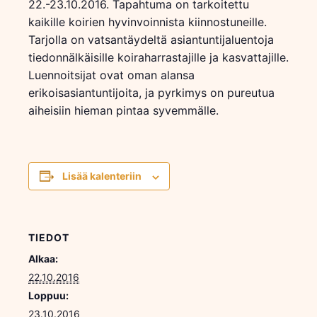
22.-23.10.2016. Tapahtuma on tarkoitettu
kaikille koirien hyvinvoinnista kiinnostuneille.
Tarjolla on vatsantäydeltä asiantuntijaluentoja
tiedonnälkäisille koiraharrastajille ja kasvattajille.
Luennoitsijat ovat oman alansa
erikoisasiantuntijoita, ja pyrkimys on pureutua
aiheisiin hieman pintaa syvemmälle.
Lisää kalenteriin
TIEDOT
Alkaa:
22.10.2016
Loppuu:
23.10.2016