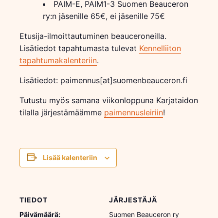
PAIM-E, PAIM1-3 Suomen Beauceron
ry:n jäsenille 65€, ei jäsenille 75€
Etusija-ilmoittautuminen beauceroneilla.
Lisätiedot tapahtumasta tulevat
Kennelliiton
tapahtumakalenteriin
.
Lisätiedot: paimennus[at]suomenbeauceron.fi
Tutustu myös samana viikonloppuna Karjataidon
tilalla järjestämäämme
paimennusleiriin
!
Lisää kalenteriin
TIEDOT
JÄRJESTÄJÄ
Päivämäärä:
Suomen Beauceron ry