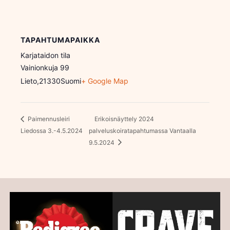
TAPAHTUMAPAIKKA
Karjataidon tila
Vainionkuja 99
Lieto
,
21330
Suomi
+ Google Map
Paimennusleiri
Erikoisnäyttely 2024
Liedossa 3.-4.5.2024
palveluskoiratapahtumassa Vantaalla
9.5.2024