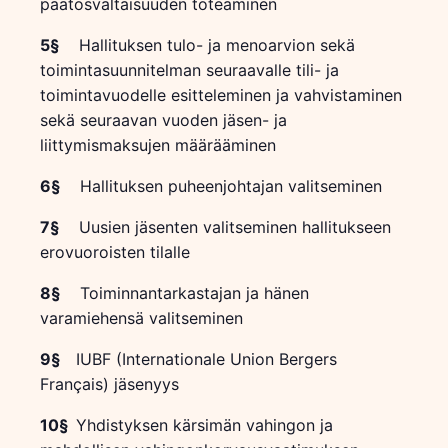
päätösvaltaisuuden toteaminen
5§
Hallituksen tulo- ja menoarvion sekä
toimintasuunnitelman seuraavalle tili- ja
toimintavuodelle esitteleminen ja vahvistaminen
sekä seuraavan vuoden jäsen- ja
liittymismaksujen määrääminen
6§
Hallituksen puheenjohtajan valitseminen
7§
Uusien jäsenten valitseminen hallitukseen
erovuoroisten tilalle
8§
Toiminnantarkastajan ja hänen
varamiehensä valitseminen
9§
IUBF (Internationale Union Bergers
Français) jäsenyys
10§
Yhdistyksen kärsimän vahingon ja