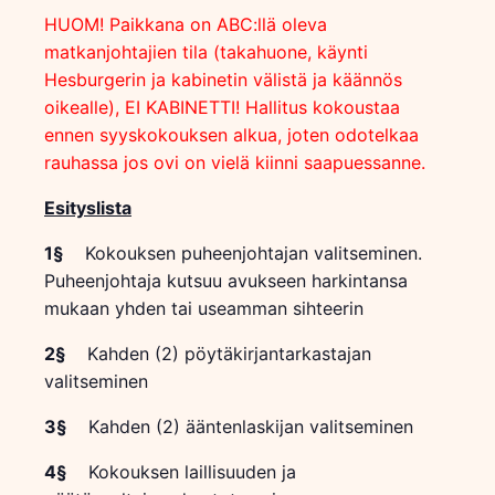
HUOM! Paikkana on ABC:llä oleva
matkanjohtajien tila (takahuone, käynti
Hesburgerin ja kabinetin välistä ja käännös
oikealle), EI KABINETTI! Hallitus kokoustaa
ennen syyskokouksen alkua, joten odotelkaa
rauhassa jos ovi on vielä kiinni saapuessanne.
Esityslista
1§
Kokouksen puheenjohtajan valitseminen.
Puheenjohtaja kutsuu avukseen harkintansa
mukaan yhden tai useamman sihteerin
2§
Kahden (2) pöytäkirjantarkastajan
valitseminen
3§
Kahden (2) ääntenlaskijan valitseminen
4§
Kokouksen laillisuuden ja