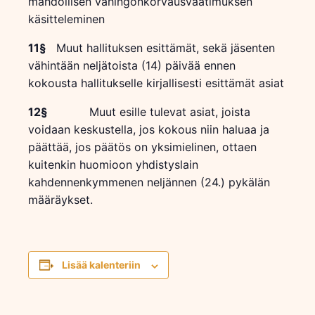
mahdollisen vahingonkorvausvaatimuksen
käsitteleminen
11§
Muut hallituksen esittämät, sekä jäsenten
vähintään neljätoista (14) päivää ennen
kokousta hallitukselle kirjallisesti esittämät asiat
12§
Muut esille tulevat asiat, joista
voidaan keskustella, jos kokous niin haluaa ja
päättää, jos päätös on yksimielinen, ottaen
kuitenkin huomioon yhdistyslain
kahdennenkymmenen neljännen (24.) pykälän
määräykset.
Lisää kalenteriin