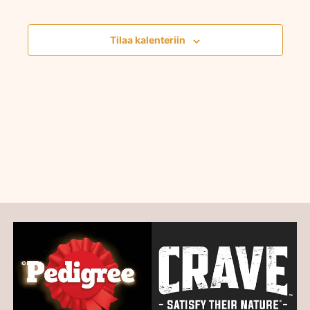
navigointi
Tapahtumat
Tilaa kalenteriin