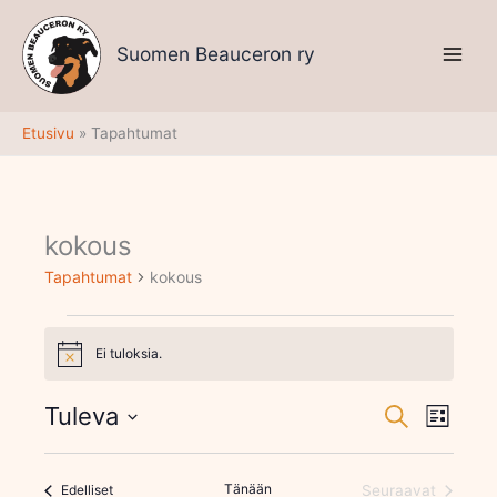
Siirry
sisältöön
Suomen Beauceron ry
Etusivu
Tapahtumat
kokous
Tapahtumat
Tapahtumat
kokous
Ei tuloksia.
Notice
Tuleva
Tapahtumat
Tapaht
Etsi
Lista
Etsi
Views
Valitse
aja
Navigati
päivä.
Näkymät
Tapahtumat
Tänään
Edelliset
Seuraavat