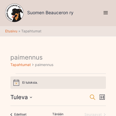
Siirry
sisältöön
Suomen Beauceron ry
Etusivu
Tapahtumat
paimennus
Tapahtumat
Tapahtumat
paimennus
Ei tuloksia.
Notice
Tuleva
Tapahtumat
Tapaht
Etsi
Lista
Etsi
Views
Valitse
aja
Navigati
päivä.
Näkymät
Tapahtumat
Tänään
Edelliset
Seuraavat