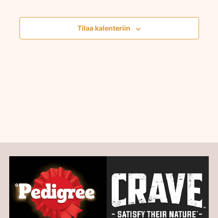
navigointi
Tapahtumat
Tilaa kalenteriin