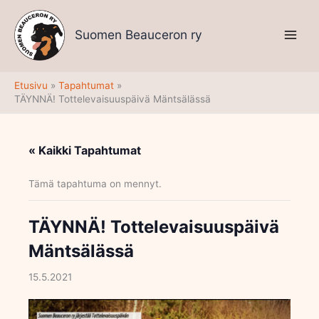
Siirry
sisältöön
Suomen Beauceron ry
Etusivu
Tapahtumat
TÄYNNÄ! Tottelevaisuuspäivä Mäntsälässä
« Kaikki Tapahtumat
Tämä tapahtuma on mennyt.
TÄYNNÄ! Tottelevaisuuspäivä
Mäntsälässä
15.5.2021