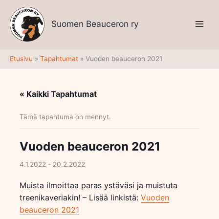
Siirry
sisältöön
Suomen Beauceron ry
Etusivu
Tapahtumat
Vuoden beauceron 2021
« Kaikki Tapahtumat
Tämä tapahtuma on mennyt.
Vuoden beauceron 2021
4.1.2022
-
20.2.2022
Muista ilmoittaa paras ystäväsi ja muistuta
treenikaveriakin! – Lisää linkistä:
Vuoden
beauceron 2021