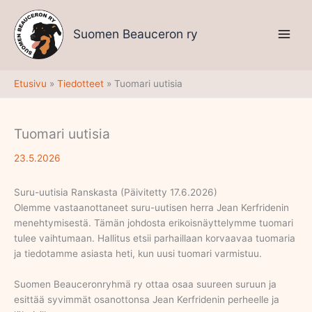
Siirry
sisältöön
Suomen Beauceron ry
Etusivu
Tiedotteet
Tuomari uutisia
Tuomari uutisia
23.5.2026
Suru-uutisia Ranskasta (Päivitetty 17.6.2026)
Olemme vastaanottaneet suru-uutisen herra Jean Kerfridenin
menehtymisestä. Tämän johdosta erikoisnäyttelymme tuomari
tulee vaihtumaan. Hallitus etsii parhaillaan korvaavaa tuomaria
ja tiedotamme asiasta heti, kun uusi tuomari varmistuu.
Suomen Beauceronryhmä ry ottaa osaa suureen suruun ja
esittää syvimmät osanottonsa Jean Kerfridenin perheelle ja