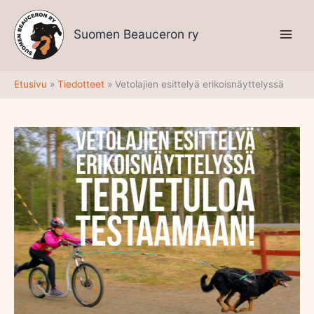
Siirry
sisältöön
Suomen Beauceron ry
Etusivu
Tiedotteet
Vetolajien esittelyä erikoisnäyttelyssä