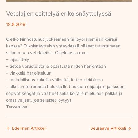
Vetolajien esittelyä erikoisnäyttelyssä
19.8.2019
Oletko kiinnostunut juoksemaan tai pyöräilemään koirasi
kanssa? Erikoisnäyttelyn yhteydessä pääset tutustumaan
sulan maan vetolajeihin. Ohjelmassa mm.
– lajiesittely
– tietoa varusteista ja opastusta niiden hankintaan
– vinkkejä harjoitteluun
– mahdollisuus kokeilla välineitä, kuten kickbike:a
– alkeisvetotreenejä halukkaille (mukaan ohjaajalle juoksuun
sopivat kengät ja vaatteet sekä koiralle mieluinen palkka ja
omat valjaat, jos sellaiset löytyy)
Tervetuloa!
←
Edellinen Artikkeli
Seuraava Artikkeli
→