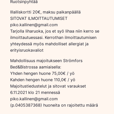
Ruotsinpyhtää
Illalliskortti 20€, maksu paikanpäällä
SITOVAT ILMOITTAUTUMISET
piko.kallinen@gmail.com
Tarjolla liharuoka, jos et syö lihaa niin kerro se
ilmoittautuessasi. Kerrothan ilmoittautumisen
yhteydessä myös mahdolliset allergiat ja
erityisruokavaliot
Mahdollisuus majoitukseen Strömfors
Bed&Bistrossa aamiaisella:
Yhden hengen huone 75,00€ / yö
Kahden hengen huone 110,0€ / yö
Majoitustiedustelut ja sitovat varaukset
6.11.2021 klo 21 mennessä
piko.kallinen@gmail.com
(p.0405387368) huoneita on rajoitettu määrä