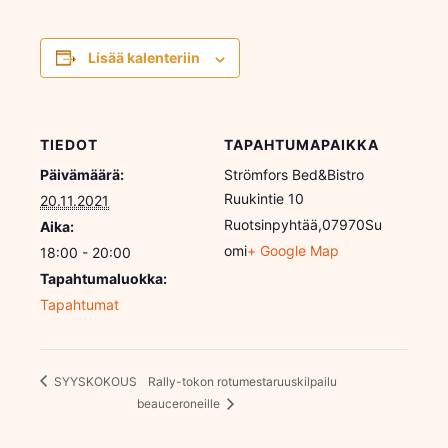
Lisää kalenteriin
TIEDOT
TAPAHTUMAPAIKKA
Päivämäärä:
Strömfors Bed&Bistro
Ruukintie 10
20.11.2021
Ruotsinpyhtää
,
07970
Su
Aika:
omi
+ Google Map
18:00 - 20:00
Tapahtumaluokka:
Tapahtumat
SYYSKOKOUS
Rally-tokon rotumestaruuskilpailu
beauceroneille