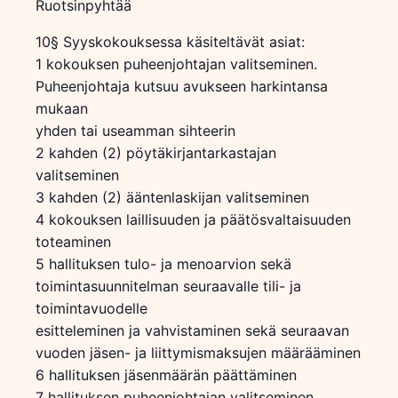
Ruotsinpyhtää
10§ Syyskokouksessa käsiteltävät asiat:
1 kokouksen puheenjohtajan valitseminen.
Puheenjohtaja kutsuu avukseen harkintansa
mukaan
yhden tai useamman sihteerin
2 kahden (2) pöytäkirjantarkastajan
valitseminen
3 kahden (2) ääntenlaskijan valitseminen
4 kokouksen laillisuuden ja päätösvaltaisuuden
toteaminen
5 hallituksen tulo- ja menoarvion sekä
toimintasuunnitelman seuraavalle tili- ja
toimintavuodelle
esitteleminen ja vahvistaminen sekä seuraavan
vuoden jäsen- ja liittymismaksujen määrääminen
6 hallituksen jäsenmäärän päättäminen
7 hallituksen puheenjohtajan valitseminen