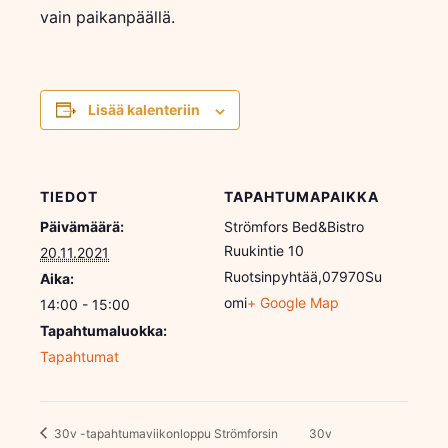
vain paikanpäällä.
Lisää kalenteriin
TIEDOT
TAPAHTUMAPAIKKA
Päivämäärä:
Strömfors Bed&Bistro
Ruukintie 10
20.11.2021
Ruotsinpyhtää
,
07970
Su
Aika:
omi
+ Google Map
14:00 - 15:00
Tapahtumaluokka:
Tapahtumat
30v -tapahtumaviikonloppu Strömforsin
30v