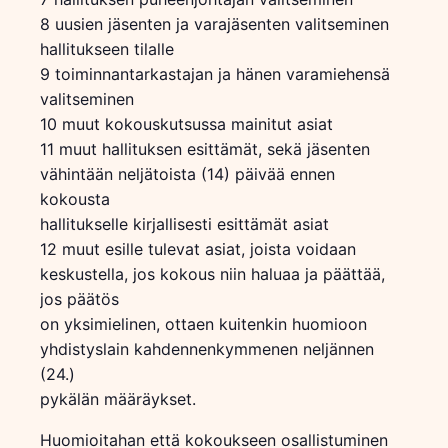
8 uusien jäsenten ja varajäsenten valitseminen
hallitukseen tilalle
9 toiminnantarkastajan ja hänen varamiehensä
valitseminen
10 muut kokouskutsussa mainitut asiat
11 muut hallituksen esittämät, sekä jäsenten
vähintään neljätoista (14) päivää ennen
kokousta
hallitukselle kirjallisesti esittämät asiat
12 muut esille tulevat asiat, joista voidaan
keskustella, jos kokous niin haluaa ja päättää,
jos päätös
on yksimielinen, ottaen kuitenkin huomioon
yhdistyslain kahdennenkymmenen neljännen
(24.)
pykälän määräykset.
Huomioitahan että kokoukseen osallistuminen