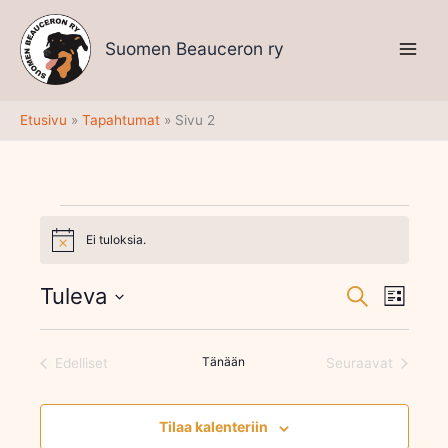
Siirry
sisältöön
Suomen Beauceron ry
Etusivu
Tapahtumat
Sivu 2
Tapahtumat
Ei tuloksia.
Notice
Tuleva
Tapahtumat
Tapaht
Etsi
Lista
Etsi
Views
Valitse
aja
Navigati
päivä.
Näkymät
Tänään
Edelliset
Seuraavat
Tapahtumat
navigointi
Tapahtumat
Tilaa kalenteriin