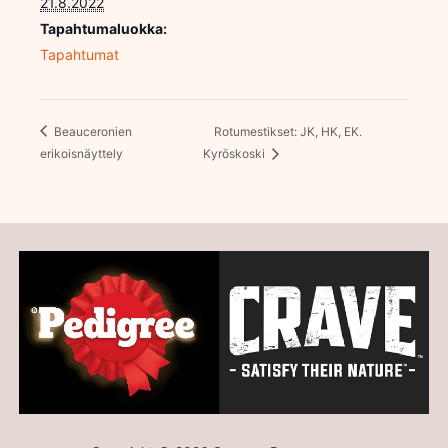
21.8.2022
Tapahtumaluokka:
Tapahtumat
Beauceronien
Rotumestikset: JK, HK, EK.
erikoisnäyttely
Kyröskoski