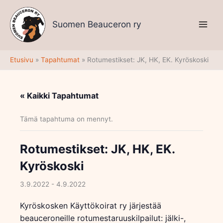
Siirry
sisältöön
Suomen Beauceron ry
Etusivu
Tapahtumat
Rotumestikset: JK, HK, EK. Kyröskoski
« Kaikki Tapahtumat
Tämä tapahtuma on mennyt.
Rotumestikset: JK, HK, EK.
Kyröskoski
3.9.2022
-
4.9.2022
Kyröskosken Käyttökoirat ry järjestää
beauceroneille rotumestaruuskilpailut: jälki-,