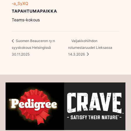
-a_SyXQ
TAPAHTUMAPAIKKA
Teams-kokous
Suomen Beauceron ry:n
Valjakkohiihdon
syyskokous Helsingissä
rotumestaruudet Lieksassa
30.11.2025
14.3.2026