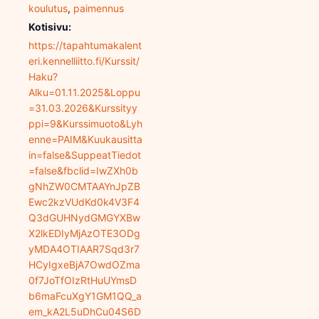
koulutus
,
paimennus
Kotisivu:
https://tapahtumakalent
eri.kennelliitto.fi/Kurssit/
Haku?
Alku=01.11.2025&Loppu
=31.03.2026&Kurssityy
ppi=9&Kurssimuoto&Lyh
enne=PAIM&Kuukausitta
in=false&SuppeatTiedot
=false&fbclid=IwZXh0b
gNhZW0CMTAAYnJpZB
Ewc2kzVUdKd0k4V3F4
Q3dGUHNydGMGYXBw
X2lkEDIyMjAzOTE3ODg
yMDA4OTIAAR7Sqd3r7
HCyIgxeBjA7OwdOZma
0f7JoTfOIzRtHuUYmsD
b6maFcuXgY1GM1QQ_a
em_kA2L5uDhCu04S6D