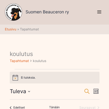
Siirry
sisältöön
Suomen Beauceron ry
Etusivu
Tapahtumat
koulutus
Tapahtumat
Tapahtumat
koulutus
Ei tuloksia.
Notice
Tuleva
Tapahtumat
Tapaht
Etsi
Lista
Etsi
Views
Valitse
aja
Navigati
päivä.
Näkymät
Tapahtumat
Tänään
Edelliset
Seuraavat