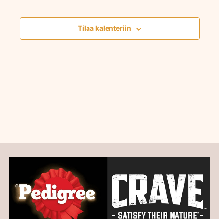
navigointi
Tapahtumat
Tilaa kalenteriin