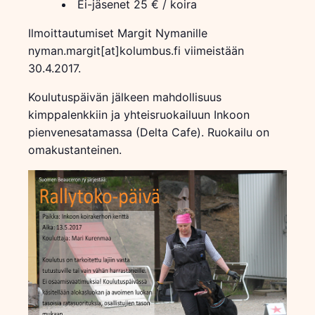
Ei-jäsenet 25 € / koira
Ilmoittautumiset Margit Nymanille
nyman.margit[at]kolumbus.fi
viimeistään
30.4.2017.
Koulutuspäivän jälkeen mahdollisuus
kimppalenkkiin ja yhteisruokailuun Inkoon
pienvenesatamassa (Delta Cafe). Ruokailu on
omakustanteinen.