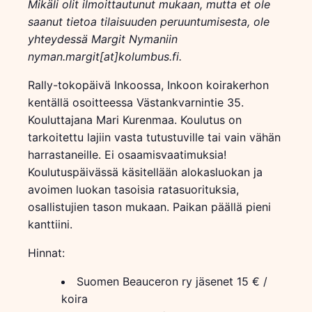
Mikäli olit ilmoittautunut mukaan, mutta et ole
saanut tietoa tilaisuuden peruuntumisesta, ole
yhteydessä Margit Nymaniin
nyman.margit[at]kolumbus.fi.
Rally-tokopäivä Inkoossa, Inkoon koirakerhon
kentällä osoitteessa Västankvarnintie 35.
Kouluttajana Mari Kurenmaa. Koulutus on
tarkoitettu lajiin vasta tutustuville tai vain vähän
harrastaneille. Ei osaamisvaatimuksia!
Koulutuspäivässä käsitellään alokasluokan ja
avoimen luokan tasoisia ratasuorituksia,
osallistujien tason mukaan. Paikan päällä pieni
kanttiini.
Hinnat:
Suomen Beauceron ry jäsenet 15 € /
koira