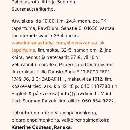
Palveluskoiraliitto ja Suomen
Suursnautserikerho.
Arv. alkaa klo 10.00. Ilm. 24.4. menn. os. PK-
tapahtuma, PawDium, Sahatie 3, 01650 Vantaa
tai internet-sivuilla 28.4. menn.:
www.koiranayttelyt.com/shows/vantaa-pk-
tapahtuma
. Ilm.maksu 32 €, saman om. 2. jne
koira, pennut ja veteraanit 27 €, yli 10 v
veteraanit ilmaiseksi. Paperi ilmoittautumisten
ilm.maksut tilille DanskeBank FI13 8000 1801
1749 06, BIC: DABAFIHH, maksuviite 1012. Ilm.
koskevat tied. ark. klo 12-18 p. 040-1487780 (in
English & på svenska) info@pawdium.fi. Muut
tied. Suomen Palveluskoiraliitto 050 554 9222.
Palkintotuomarit: beaucenpaimenkoira,
picardienpaimenkoira, valkoinenpaimenkoira
Katerine Couteau, Ranska.