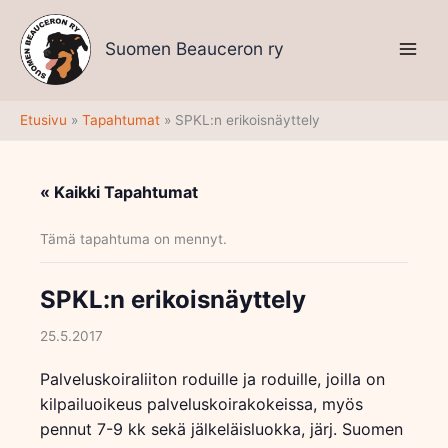
Siirry
sisältöön
Suomen Beauceron ry
Etusivu
Tapahtumat
SPKL:n erikoisnäyttely
« Kaikki Tapahtumat
Tämä tapahtuma on mennyt.
SPKL:n erikoisnäyttely
25.5.2017
Palveluskoiraliiton roduille ja roduille, joilla on
kilpailuoikeus palveluskoirakokeissa, myös
pennut 7-9 kk sekä jälkeläisluokka, järj. Suomen