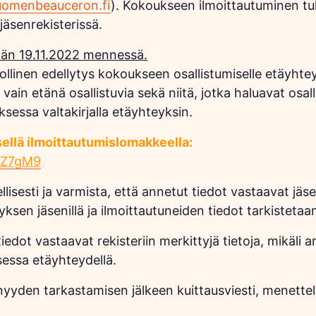
uomenbeauceron.fi
). Kokoukseen ilmoittautuminen tul
jäsenrekisterissä.
ään 19.11.2022 mennessä.
linen edellytys kokoukseen osallistumiselle etäyhtey
vain etänä osallistuvia sekä niitä, jotka haluavat osal
essa valtakirjalla etäyhteyksin.
sellä ilmoittautumislomakkeella:
xZ7gM9
isesti ja varmista, että annetut tiedot vastaavat jäsen
ksen jäsenillä ja ilmoittautuneiden tiedot tarkistetaan
dot vastaavat rekisteriin merkittyjä tietoja, mikäli ann
essa etäyhteydellä.
enyyden tarkastamisen jälkeen kuittausviesti, menettely