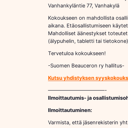
Vanhankyläntie 77, Vanhakylä
Kokoukseen on mahdollista osalli
aikana. Etäosallistumiseen käyte
Mahdolliset äänestykset toteuteta
(älypuhelin, tabletti tai tietokon
Tervetuloa kokoukseen!
-Suomen Beauceron ry hallitus-
Kutsu yhdistyksen syyskokouk
——————————
—-
Ilmoittautumis- ja osallistumiso
Ilmoittautuminen:
Varmista, että jäsenrekisterin yh