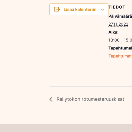
TIEDOT
Lisää kalenteriin
Päivämäärä
27.11.2022
Aika:
13:00 - 15:
Tapahtumal
Tapahtumat
Rallytokon rotumestaruuskisat