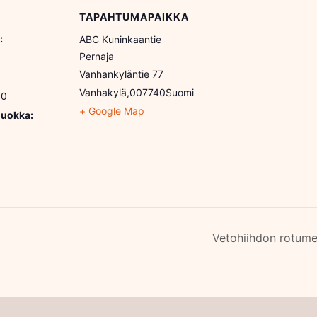
TAPAHTUMAPAIKKA
:
ABC Kuninkaantie
Pernaja
Vanhankyläntie 77
Vanhakylä
,
007740
Suomi
00
+ Google Map
uokka:
Vetohiihdon rotumes