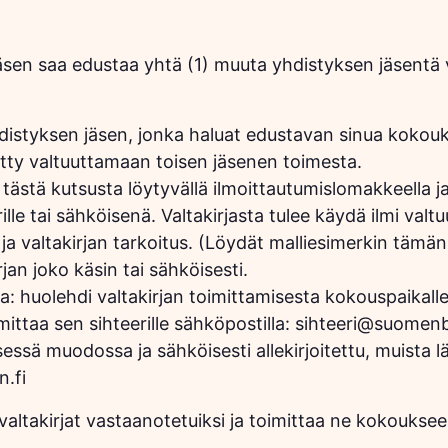
en saa edustaa yhtä (1) muuta yhdistyksen jäsentä va
distyksen jäsen, jonka haluat edustavan sinua kokouks
ditty valtuuttamaan toisen jäsenen toimesta.
ästä kutsusta löytyvällä ilmoittautumislomakkeella ja v
ille tai sähköisenä. Valtakirjasta tulee käydä ilmi valtu
ja valtakirjan tarkoitus. (Löydät malliesimerkin tämän 
irjan joko käsin tai sähköisesti.
lla: huolehdi valtakirjan toimittamisesta kokouspaikall
imittaa sen sihteerille sähköpostilla: sihteeri@suomen
essä muodossa ja sähköisesti allekirjoitettu, muista lä
.fi
 valtakirjat vastaanotetuiksi ja toimittaa ne kokouksee