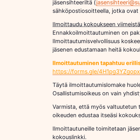
jäsensihteeriltä (
jasensihteeri@
s
sähköpostiosoitteella, jotka ovat 
Ilmoittaudu kokoukseen viimeist
Ennakkoilmoittautuminen on pakol
Ilmoittautumisvelvollisuus koskee 
jäsenen edustamaan heitä kokouks
Ilmoittautuminen tapahtuu erilli
https://forms.gle/
4H1pg3YZgop
Täytä ilmoittautumislomake huolell
Osallistumisoikeus on vain yhdisty
Varmista, että myös valtuutetun tie
oikeuden edustaa itseäsi kokouks
Ilmoittautuneille toimitetaan jäs
kokouslinkki.