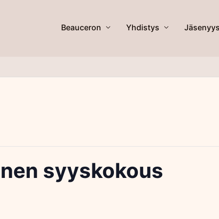
Beauceron
Yhdistys
Jäsenyy
inen syyskokous