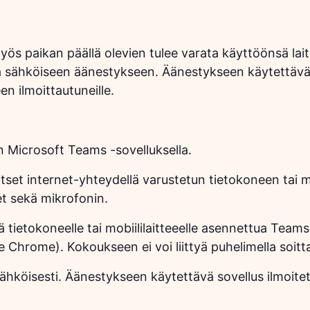
s paikan päällä olevien tulee varata käyttöönsä laite 
ää sähköiseen äänestykseen. Äänestykseen käytettävä 
 ilmoittautuneille.
 Microsoft Teams -sovelluksella.
set internet-yhteydellä varustetun tietokoneen tai mob
et sekä mikrofonin.
ä tietokoneelle tai mobiililaitteeelle asennettua Teams
 Chrome). Kokoukseen ei voi liittyä puhelimella soitt
sähköisesti. Äänestykseen käytettävä sovellus ilmo