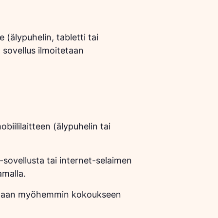
(älypuhelin, tabletti tai
sovellus ilmoitetaan
iililaitteen (älypuhelin tai
-sovellusta tai internet-selaimen
amalla.
itetaan myöhemmin kokoukseen