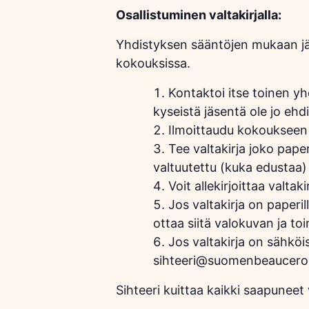
Osallistuminen valtakirjalla:
Yhdistyksen sääntöjen mukaan jäs
kokouksissa.
Kontaktoi itse toinen yh
kyseistä jäsentä ole jo eh
Ilmoittaudu kokoukseen t
Tee valtakirja joko paper
valtuutettu (kuka edustaa) 
Voit allekirjoittaa valtak
Jos valtakirja on paperi
ottaa siitä valokuvan ja to
Jos valtakirja on sähköis
sihteeri@suomenbeauceron
Sihteeri kuittaa kaikki saapuneet