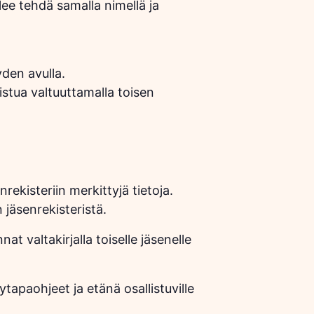
ee tehdä samalla nimellä ja
den avulla.
listua valtuuttamalla toisen
rekisteriin merkittyjä tietoja.
 jäsenrekisteristä.
at valtakirjalla toiselle jäsenelle
tapaohjeet ja etänä osallistuville