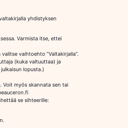
ltakirjalla yhdistyksen
essa. Varmista itse, ettei
alitse vaihtoehto ”Valtakirjalla”.
uttaja (kuka valtuuttaa) ja
julkaisun lopusta.)
e. Voit myös skannata sen tai
beauceron.fi
hettää se sihteerille:
n.