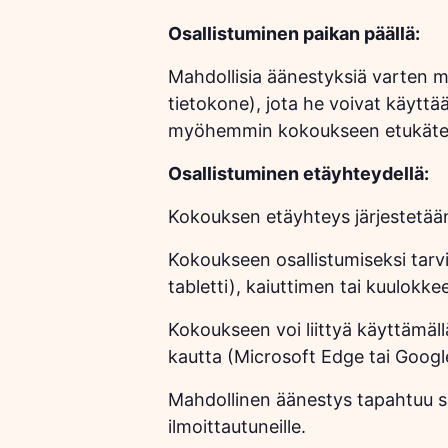
Osallistuminen paikan päällä:
Mahdollisia äänestyksiä varten myö
tietokone), jota he voivat käytt
myöhemmin kokoukseen etukäteen
Osallistuminen etäyhteydellä:
Kokouksen etäyhteys järjestetään
Kokoukseen osallistumiseksi tarvit
tabletti), kaiuttimen tai kuulokke
Kokoukseen voi liittyä käyttämäll
kautta (Microsoft Edge tai Google
Mahdollinen äänestys tapahtuu 
ilmoittautuneille.