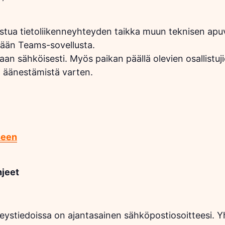
stua tietoliikenneyhteyden taikka muun teknisen apu
tään Teams-sovellusta.
an sähköisesti. Myös paikan päällä olevien osallistuji
e) äänestämistä varten.
seen
hjeet
teystiedoissa on ajantasainen sähköpostiosoitteesi. Y