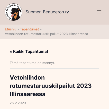
Siirry
sisältöön
Suomen Beauceron ry
Etusivu
Tapahtumat
Vetohiihdon rotumestaruuskilpailut 2023 Illinsaaressa
« Kaikki Tapahtumat
Tämä tapahtuma on mennyt.
Vetohiihdon
rotumestaruuskilpailut 2023
Illinsaaressa
26.2.2023