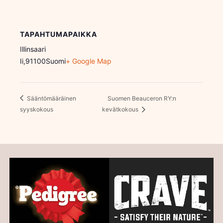
TAPAHTUMAPAIKKA
Illinsaari
Ii
,
91100
Suomi
+ Google Map
Sääntömääräinen
Suomen Beauceron RY:n
syyskokous
kevätkokous