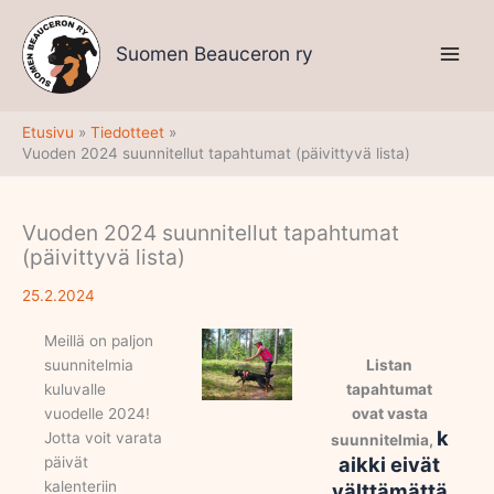
Siirry
sisältöön
Suomen Beauceron ry
Etusivu
Tiedotteet
Vuoden 2024 suunnitellut tapahtumat (päivittyvä lista)
Vuoden 2024 suunnitellut tapahtumat
(päivittyvä lista)
25.2.2024
Meillä on paljon
suunnitelmia
Listan
kuluvalle
tapahtumat
vuodelle 2024!
ovat vasta
k
Jotta voit varata
suunnitelmia,
aikki eivät
päivät
kalenteriin
välttämättä