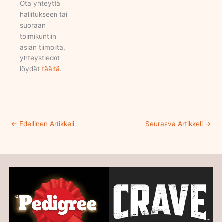
Ota yhteyttä
hallitukseen tai
suoraan
toimikuntiin
asian tiimoilta,
yhteystiedot
löydät
täältä
.
←
Edellinen Artikkeli
Seuraava Artikkeli
→