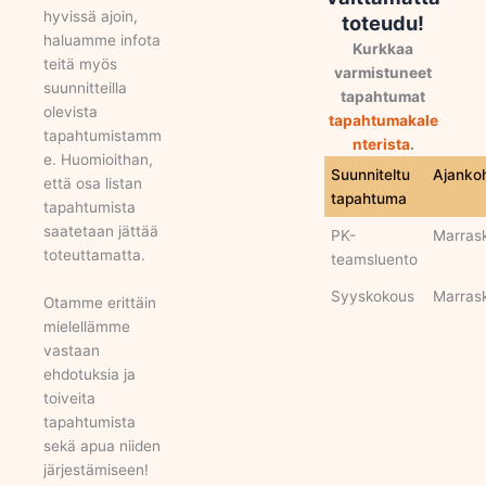
hyvissä ajoin,
toteudu!
haluamme infota
Kurkkaa
teitä myös
varmistuneet
suunnitteilla
tapahtumat
olevista
tapahtumakale
tapahtumistamm
nterista
.
e. Huomioithan,
Suunniteltu
Ajanko
että osa listan
tapahtuma
tapahtumista
saatetaan jättää
PK-
Marras
toteuttamatta.
teamsluento
Syyskokous
Marras
Otamme erittäin
mielellämme
vastaan
ehdotuksia ja
toiveita
tapahtumista
sekä apua niiden
järjestämiseen!